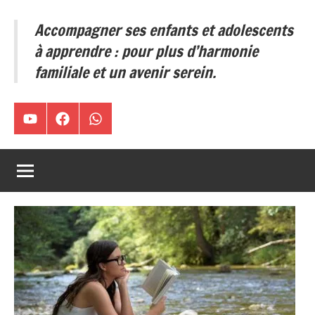
ses
Accompagner ses enfants et adolescents
enfants
et
à apprendre : pour plus d’harmonie
adolescents
familiale et un avenir serein.
à
apprendre
:
Chaîne
Facebook
WA
pour
plus
YouTube
d’harmonie
familiale
et
un
avenir
serein.