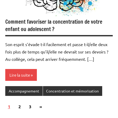
Comment favoriser la concentration de votre
enfant ou adolescent ?
Son esprit s’évade t-il facilement et passe t-il/elle deux
fois plus de temps qu’il/elle ne devrait sur ses devoirs ?
Au collège, cela peut arriver fréquemment. […]
Lire la suite
Accompagnement
Concentration et mémorisation
Pagination
Articles
1
2
3
»
des
suivants