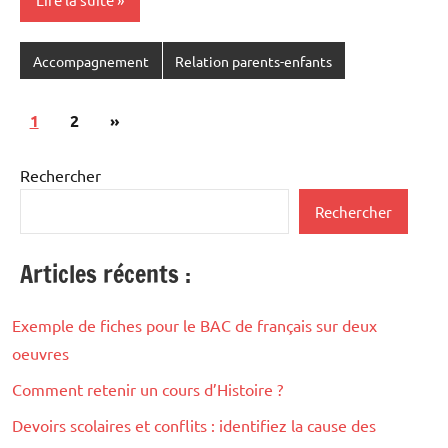
Accompagnement
Relation parents-enfants
Pagination
Articles
1
2
»
des
suivants
publications
Rechercher
Rechercher
Articles récents :
Exemple de fiches pour le BAC de français sur deux
oeuvres
Comment retenir un cours d’Histoire ?
Devoirs scolaires et conflits : identifiez la cause des