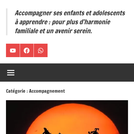
ses
Accompagner ses enfants et adolescents
enfants
et
à apprendre : pour plus d’harmonie
adolescents
familiale et un avenir serein.
à
apprendre
:
Chaîne
Facebook
WA
pour
plus
YouTube
d’harmonie
familiale
et
Catégorie :
Accompagnement
un
avenir
serein.