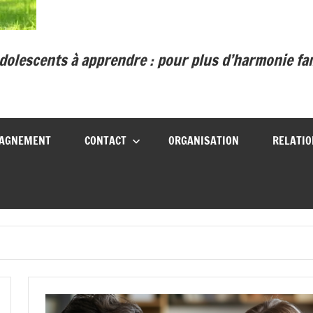
:
pour
plus
olescents à apprendre : pour plus d’harmonie fami
d’harmonie
familiale
et
un
avenir
AGNEMENT
CONTACT
ORGANISATION
RELATI
serein.