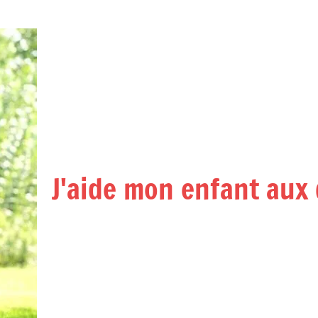
J'aide mon enfant aux 
Accompagner
ses
enfants
et
adolescents
à
apprendre