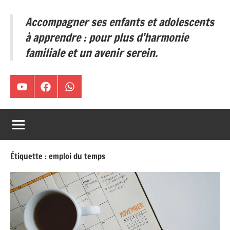
ses
Accompagner ses enfants et adolescents
enfants
et
à apprendre : pour plus d’harmonie
adolescents
familiale et un avenir serein.
à
apprendre
:
Chaîne
Facebook
WA
pour
plus
YouTube
d’harmonie
familiale
et
Étiquette :
emploi du temps
un
avenir
serein.