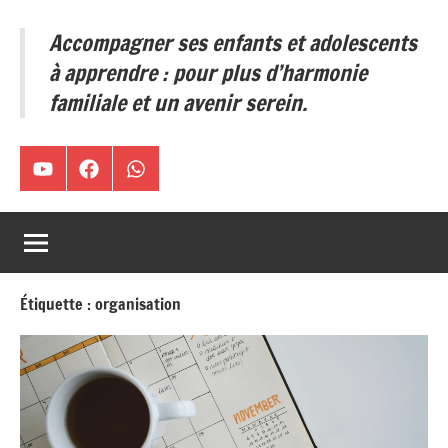
ses
Accompagner ses enfants et adolescents
enfants
et
à apprendre : pour plus d’harmonie
adolescents
familiale et un avenir serein.
à
apprendre
:
Chaîne
Facebook
WA
pour
plus
YouTube
d’harmonie
familiale
et
Étiquette :
organisation
un
avenir
serein.