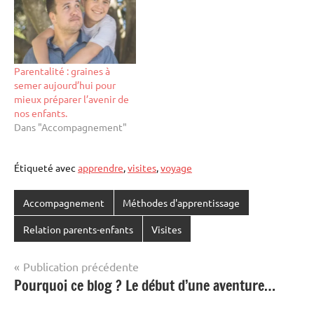
Parentalité : graines à
semer aujourd’hui pour
mieux préparer l’avenir de
nos enfants.
Dans "Accompagnement"
Étiqueté avec
apprendre
,
visites
,
voyage
Accompagnement
Méthodes d'apprentissage
Relation parents-enfants
Visites
Navigation
Publication précédente
Pourquoi ce blog ? Le début d’une aventure…
de
l’article