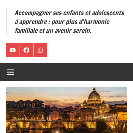
ses
Accompagner ses enfants et adolescents
enfants
et
à apprendre : pour plus d’harmonie
adolescents
familiale et un avenir serein.
à
apprendre
:
Chaîne
Facebook
WA
pour
plus
YouTube
d’harmonie
familiale
et
un
avenir
serein.